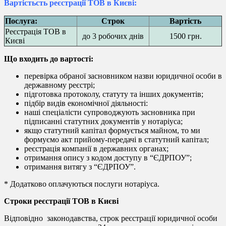
Вартість
с
ть реєстрації ТОВ в Києві:
Послуга:
Строк
Вартість
Реєстрація ТОВ в
до 3 робочих днів
1500 грн.
Києві
Що входить до вартості:
перевірка обраної засновником назви юридичної особи в
державному реєстрі;
підготовка протоколу, статуту та інших документів;
підбір видів економічної діяльності:
наші спеціалісти супроводжують засновника при
підписанні статутних документів у нотаріуса;
якщо статутний капітал формується майном, то ми
формуємо акт прийому-передачі в статутний капітал;
реєстрація компанії в державних органах;
отримання опису з кодом доступу в “ЄДРПОУ”;
отримання витягу з “ЄДРПОУ”.
* Додатково оплачуються послуги нотаріуса.
Строки реєстрації ТОВ в Києві
Відповідно законодавства, строк реєстрації юридичної особи