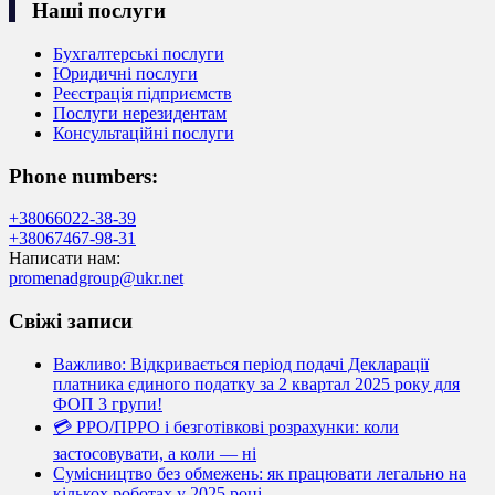
Наші послуги
Бухгалтерські послуги
Юридичні послуги
Реєстрація підприємств
Послуги нерезидентам
Консультаційні послуги
Phone numbers:
+38066022-38-39
+38067467-98-31
Написати нам:
promenadgroup@ukr.net
Свіжі записи
Важливо: Відкривається період подачі Декларації
платника єдиного податку за 2 квартал 2025 року для
ФОП 3 групи!
💳 РРО/ПРРО і безготівкові розрахунки: коли
застосовувати, а коли — ні
Сумісництво без обмежень: як працювати легально на
кількох роботах у 2025 році