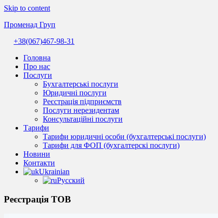
Skip to content
Променад Груп
+38(067)467-98-31
Комплексні
бухгалтерські
Головна
послуги
Про нас
та
Послуги
професійна
Бухгалтерські послуги
допомога
Юридичні послуги
бухгалтера.
Реєстрація підприємств
Надійний
Послуги нерезидентам
супровід
Консультаційні послуги
бізнесу
Тарифи
в
Тарифи юридичні особи (бухгалтерські послуги)
Україні.
Тарифи для ФОП (бухгалтерскі послуги)
Новини
Контакти
Ukrainian
Русский
Реєстрація ТОВ