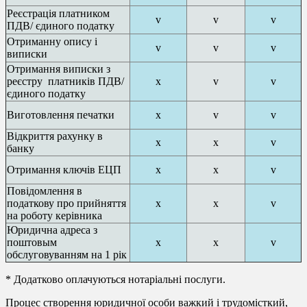
Реєстрація платником
v
v
v
ПДВ/ єдиного податку
Отриманну опису і
v
v
v
виписки
Отримання виписки з
реєстру платників ПДВ/
x
v
v
єдиного податку
Виготовлення печатки
x
v
v
Відкриття рахунку в
х
x
v
банку
Отримання ключів ЕЦП
x
x
v
Повідомлення в
податкову про прийняття
х
x
v
на роботу керівника
Юридична адреса з
поштовым
x
x
v
обслуговуванням на 1 рік
* Додатково оплачуються нотаріальні послуги.
Процес створення юридичної особи важкий і трудомісткий,