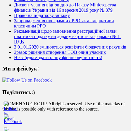
Дисконтування відповідно до Наказу Міністерства
фінансів України від 16 вересня 2019 року № 379
Право на податкову знижку
Запровадження програмних РРО як альтернативи
класичним РРО
Рекомендації щодо заповнення реєстраційної заяви
платника податку на додану вартість за формою № 1-
ПДВ
З 01.01.2020 змінюються реквізити бюджетних рахунків
Зразок рішення створення ТОВ один учасник
Не забудьте здати річну фінансову звітність!
Ми в фейсбук!
Поділитись:)
PROMENAD GROUP. All rights reserved. Use of the materias of
this site is possible only with reference to the source.