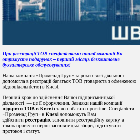
При реєстрації ТОВ спеціалістами нашої компанії Ви
отримуєте подарунок – перший місяць безкоштовне
бухгалтерське обслуговування!
Наша компанія «Променад Груп» за роки своєї діяльності
допомогла в реєстрації багатьох ТОВ (товариств з обмеженою
відповідальністю) в Києві.
Перший крок до здійснення Вашої підприємницької
діяльності — це її оформлення. Завдяки нашій компанії
відкрити ТОВ
в Києві
стало набагато простіше. Спеціалісти
«Променад Груп» в
Києві
допоможуть Вам
здійснити
реєстрацію
, заповнити реєстраційну картку, а
також провести перші засновницькі збори, підготувати
протокол і статут.