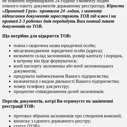
не повинен перевищувати 24 години з моменту подачі
повного пакету документів державному реєстратору.
Юристи
«Променад Груп» протягом 24 -годин, з моменту
підписання документів зареєструють ТОВ під ключ і на
протязі 2-3 робочих днів передадуть Вам повний пакет
документів по ТОВ.
Що потрібно для відкриття ТОВ:
повна і скорочена назва юридичної особи;
місцезнаходження юридичної особи (адреса);
визначити склад засновників, розмір капіталу і порядок,
в котрому він буде формуватися;
копії паспорту засновника або копії засновницьких
документів;
придумати найменування Вашого підприємства;
визначитися з видом діяльності Вашого підприємства;
номер телефону для реєстру;
процентне співвідношення долей засновників.
Перелік документів, котрі Ви отримуєте по закінченні
реєстрації ТОВ:
протокол зібрання засновників про створення компанії;
виписку з єдиного державного реєстру;
статут (ТОВ);