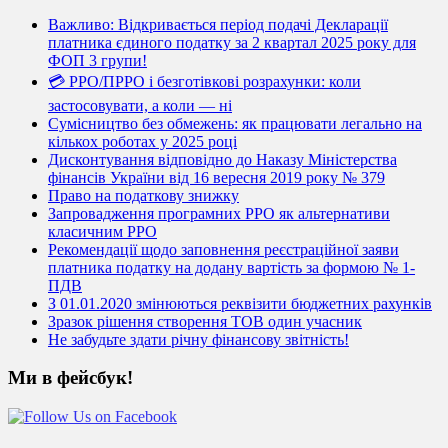
Важливо: Відкривається період подачі Декларації
платника єдиного податку за 2 квартал 2025 року для
ФОП 3 групи!
💳 РРО/ПРРО і безготівкові розрахунки: коли
застосовувати, а коли — ні
Сумісництво без обмежень: як працювати легально на
кількох роботах у 2025 році
Дисконтування відповідно до Наказу Міністерства
фінансів України від 16 вересня 2019 року № 379
Право на податкову знижку
Запровадження програмних РРО як альтернативи
класичним РРО
Рекомендації щодо заповнення реєстраційної заяви
платника податку на додану вартість за формою № 1-
ПДВ
З 01.01.2020 змінюються реквізити бюджетних рахунків
Зразок рішення створення ТОВ один учасник
Не забудьте здати річну фінансову звітність!
Ми в фейсбук!