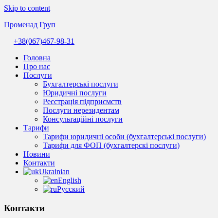
Skip to content
Променад Груп
+38(067)467-98-31
Комплексні
бухгалтерські
Головна
послуги
Про нас
та
Послуги
професійна
Бухгалтерські послуги
допомога
Юридичні послуги
бухгалтера.
Реєстрація підприємств
Надійний
Послуги нерезидентам
супровід
Консультаційні послуги
бізнесу
Тарифи
в
Тарифи юридичні особи (бухгалтерські послуги)
Україні.
Тарифи для ФОП (бухгалтерскі послуги)
Новини
Контакти
Ukrainian
English
Русский
Контакти