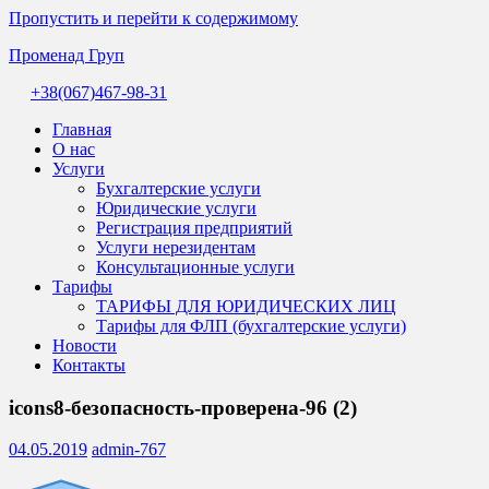
Пропустить и перейти к содержимому
Променад Груп
+38(067)467-98-31
Комплексні
бухгалтерські
Главная
послуги
О нас
та
Услуги
професійна
Бухгалтерские услуги
допомога
Юридические услуги
бухгалтера.
Регистрация предприятий
Надійний
Услуги нерезидентам
супровід
Консультационные услуги
бізнесу
Тарифы
в
ТАРИФЫ ДЛЯ ЮРИДИЧЕСКИХ ЛИЦ
Україні.
Тарифы для ФЛП (бухгалтерские услуги)
Новости
Контакты
icons8-безопасность-проверена-96 (2)
04.05.2019
admin-767