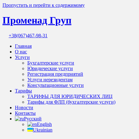
Пропустить и перейти к содержимому
Променад Груп
+38(067)467-98-31
Комплексні
бухгалтерські
Главная
послуги
О нас
та
Услуги
професійна
Бухгалтерские услуги
допомога
Юридические услуги
бухгалтера.
Регистрация предприятий
Надійний
Услуги нерезидентам
супровід
Консультационные услуги
бізнесу
Тарифы
в
ТАРИФЫ ДЛЯ ЮРИДИЧЕСКИХ ЛИЦ
Україні.
Тарифы для ФЛП (бухгалтерские услуги)
Новости
Контакты
Русский
English
Ukrainian