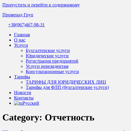
Пропустить и перейти к содержимому
Променад Груп
+38(067)467-98-31
Комплексні
бухгалтерські
Главная
послуги
О нас
та
Услуги
професійна
Бухгалтерские услуги
допомога
Юридические услуги
бухгалтера.
Регистрация предприятий
Надійний
Услуги нерезидентам
супровід
Консультационные услуги
бізнесу
Тарифы
в
ТАРИФЫ ДЛЯ ЮРИДИЧЕСКИХ ЛИЦ
Україні.
Тарифы для ФЛП (бухгалтерские услуги)
Новости
Контакты
Русский
Category:
Отчетность