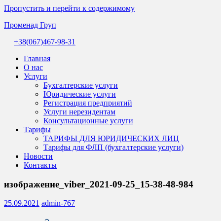
Пропустить и перейти к содержимому
Променад Груп
+38(067)467-98-31
Комплексні
бухгалтерські
Главная
послуги
О нас
та
Услуги
професійна
Бухгалтерские услуги
допомога
Юридические услуги
бухгалтера.
Регистрация предприятий
Надійний
Услуги нерезидентам
супровід
Консультационные услуги
бізнесу
Тарифы
в
ТАРИФЫ ДЛЯ ЮРИДИЧЕСКИХ ЛИЦ
Україні.
Тарифы для ФЛП (бухгалтерские услуги)
Новости
Контакты
изображение_viber_2021-09-25_15-38-48-984
25.09.2021
admin-767