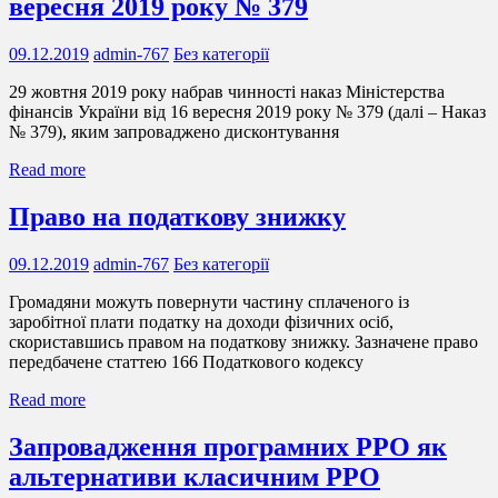
вересня 2019 року № 379
09.12.2019
admin-767
Без категорії
29 жовтня 2019 року набрав чинності наказ Міністерства
фінансів України від 16 вересня 2019 року № 379 (далі – Наказ
№ 379), яким запроваджено дисконтування
Read more
Право на податкову знижку
09.12.2019
admin-767
Без категорії
Громадяни можуть повернути частину сплаченого із
заробітної плати податку на доходи фізичних осіб,
скориставшись правом на податкову знижку. Зазначене право
передбачене статтею 166 Податкового кодексу
Read more
Запровадження програмних РРО як
альтернативи класичним РРО