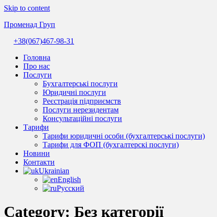
Skip to content
Променад Груп
+38(067)467-98-31
Комплексні
бухгалтерські
Головна
послуги
Про нас
та
Послуги
професійна
Бухгалтерські послуги
допомога
Юридичні послуги
бухгалтера.
Реєстрація підприємств
Надійний
Послуги нерезидентам
супровід
Консультаційні послуги
бізнесу
Тарифи
в
Тарифи юридичні особи (бухгалтерські послуги)
Україні.
Тарифи для ФОП (бухгалтерскі послуги)
Новини
Контакти
Ukrainian
English
Русский
Category:
Без категорії